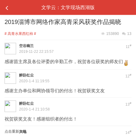
文学云：文学现场西湖版
2019淄博市网络作家高青采风获奖作品揭晓
# 高青水果西红柿 #
153890
13
空谷幽兰
#
11
2019-11-22 22:15:57
感谢苗主席及各位评委的辛勤工作，祝贺各位获奖的师友们
醉卧红尘
#
12
2020-1-4 11:19:55
感谢主办单位和网协领导们的付出！祝贺获奖文友
醉卧红尘
#
13
2020-1-4 21:10:58
祝贺获奖文友！感谢组织者的付出！
点击重新加载
大地
#
14