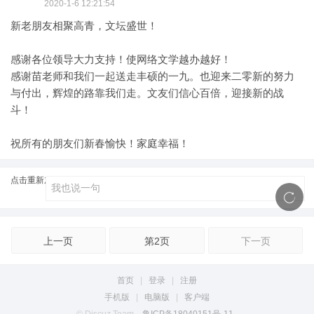
2020-1-6 12:21:54
新老朋友相聚高青，文坛盛世！
感谢各位领导大力支持！使网络文学越办越好！
感谢苗老师和我们一起送走丰硕的一九。也迎来二零新的努力
与付出，辉煌的路靠我们走。文友们信心百倍，迎接新的战
斗！
祝所有的朋友们新春愉快！家庭幸福！
点击重新加载
上一页
第2页
下一页
首页
|
登录
|
注册
手机版
|
电脑版
|
客户端