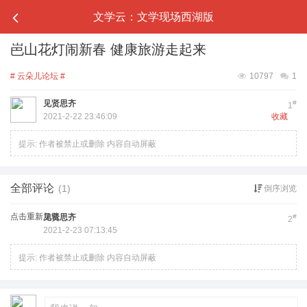
文学云：文学现场西湖版
岜山花灯闹新春 健康旅游走起来
# 云朵儿论坛 #
10797
1
见贤思齐
#
1
2021-2-22 23:46:09
收藏
提示:
作者被禁止或删除 内容自动屏蔽
全部评论
(1)
倒序浏览
点击重新加载
见贤思齐
#
2
2021-2-23 07:13:45
提示:
作者被禁止或删除 内容自动屏蔽