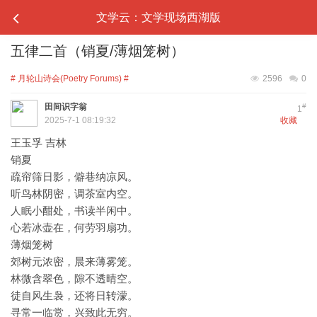
文学云：文学现场西湖版
五律二首（销夏/薄烟笼树）
# 月轮山诗会(Poetry Forums) #
2596
0
田间识字翁
#
1
2025-7-1 08:19:32
收藏
王玉孚 吉林
销夏
疏帘筛日影，僻巷纳凉风。
听鸟林阴密，调茶室内空。
人眠小酣处，书读半闲中。
心若冰壶在，何劳羽扇功。
薄烟笼树
郊树元浓密，晨来薄雾笼。
林微含翠色，隙不透晴空。
徒自风生袅，还将日转濛。
寻常一临赏，兴致此无穷。