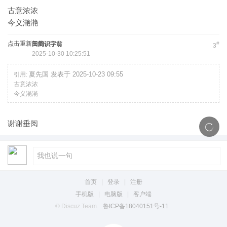
古意浓浓
今义滟滟
点击重新加载
田间识字翁
#
3
2025-10-30 10:25:51
夏先国 发表于 2025-10-23 09:55
引用:
古意浓浓
今义滟滟
谢谢垂阅
首页
|
登录
|
注册
手机版
|
电脑版
|
客户端
© Discuz Team.
鲁ICP备18040151号-11