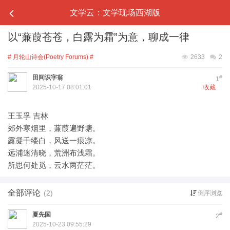
文学云：文学现场西湖版
以“蒹葭苍苍，白露为霜”为意，聊成一律
# 月轮山诗会(Poetry Forums) #
2633
2
田间识字翁
#
1
2025-10-17 08:01:01
收藏
​王玉孚 吉林
​郊外寒烟里，蒹葭遍野塘。
​露凝千缕白，风送一痕凉。
​远浦迷清晓，荒洲布浅霜。
​所思何处觅，云水两茫茫。
全部评论
(2)
倒序浏览
夏先国
#
2
2025-10-23 09:55:29