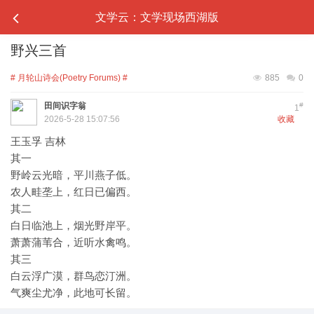
文学云：文学现场西湖版
野兴三首
# 月轮山诗会(Poetry Forums) #
885
0
田间识字翁
#
1
2026-5-28 15:07:56
收藏
王玉孚 吉林
其一
野岭云光暗，平川燕子低。
农人畦垄上，红日已偏西。
其二
白日临池上，烟光野岸平。
萧萧蒲苇合，近听水禽鸣。
其三
白云浮广漠，群鸟恋汀洲。
气爽尘尤净，此地可长留。