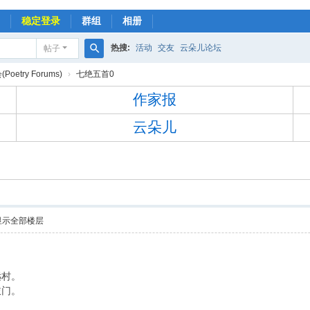
稳定登录
群组
相册
热搜:
活动
交友
云朵儿论坛
帖子
搜
oetry Forums)
›
七绝五首0
索
作家报
云朵儿
显示全部楼层
远村。
敲门。