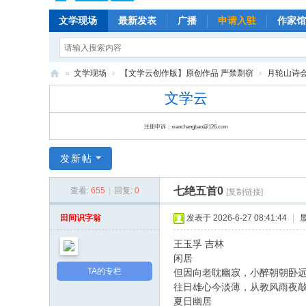
文学现场
最新发表
广播
申请入驻
作家馆
»
文学现场
›
【文学云创作版】原创作品 严禁剽窃
›
月轮山诗会(P
文
文学云
学
注册申诉：xianchangbao@126.com
云
|
发新帖
云
七绝五首0
查看:
655
|
回复:
0
朵
[复制链接]
儿
田间识字翁
发表于 2026-6-27 08:41:44
|
|
王玉孚 吉林
文
闲居
学
TA的专栏
但因向老耽幽寂，小醉朝朝卧
往日雄心今淡薄，从教风雨夜
现
夏日幽居