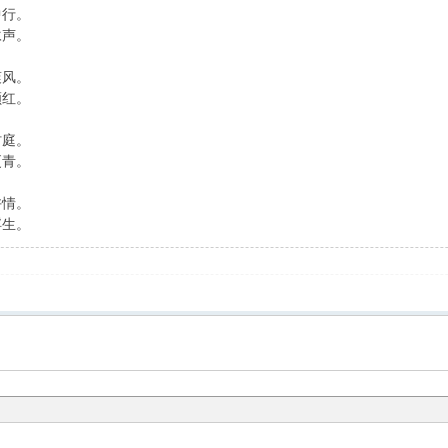
中行。
咏声。
爽风。
颜红。
村庭。
更青。
许情。
浮生。