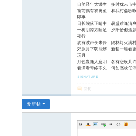
场
自笑经年太懒生，多时犹未市
窗前偶有双禽至，和我村斋歌
即事
日长院落正晴中，暑盛难逢清
一树阴凉方睡足，夕阳恰似酒
夜行
犹有波声夜未停，隔林灯火满
郊原月下犹能辨，新稻一畦看
玩月
月色豈随人意明，各有悲欢几
看满看亏终不久，何如高枕任
回复
发新帖