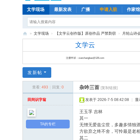
文学现场
最新发表
广播
申请入驻
作家馆
»
文学现场
›
【文学云创作版】原创作品 严禁剽窃
›
月轮山诗会(P
文
文学云
学
注册申诉：xianchangbao@126.com
云
|
发新帖
云
杂吟三首
查看:
493
|
回复:
0
朵
[复制链接]
儿
田间识字翁
发表于 2026-7-5 08:42:08
|
显
|
王玉孚 吉林
文
其一
学
TA的专栏
无憎无爱兹尘世，多趣多情独
方欲弃之终不舍，可怜最是老
现
其二