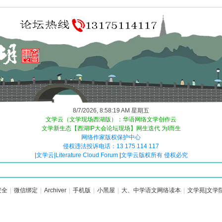
8/7/2026, 8:58:19 AM 星期五
文学云（文学现场西湖版）：华语网络文学创作云
文学新生态【西湖IP大会论坛现场】网生迭代 为I而生
网络作家版权保护中心
侵权违法投诉电话：13 175 114 117
|
文学云|Literature Cloud Forum
|
文学云版权所有 侵权必究
安全
|
微信绑定
|
Archiver
|
手机版
|
小黑屋
|
大、中学语文网络读本
|
文学苑|文学