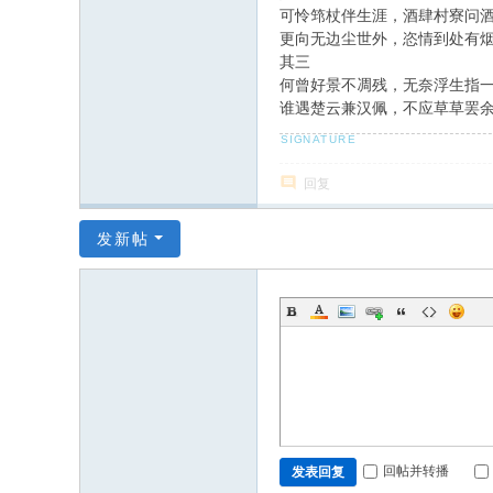
场
可怜筇杖伴生涯，酒肆村寮问
更向无边尘世外，恣情到处有
其三
何曾好景不凋残，无奈浮生指
谁遇楚云兼汉佩，不应草草罢
回复
发新帖
回帖并转播
发表回复