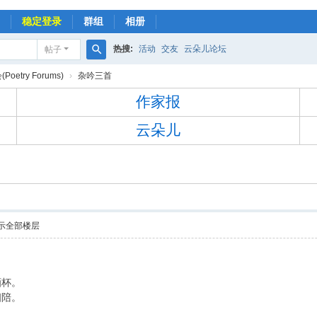
稳定登录
群组
相册
热搜:
活动
交友
云朵儿论坛
帖子
搜
oetry Forums)
›
杂吟三首
索
作家报
云朵儿
示全部楼层
酒杯。
相陪。