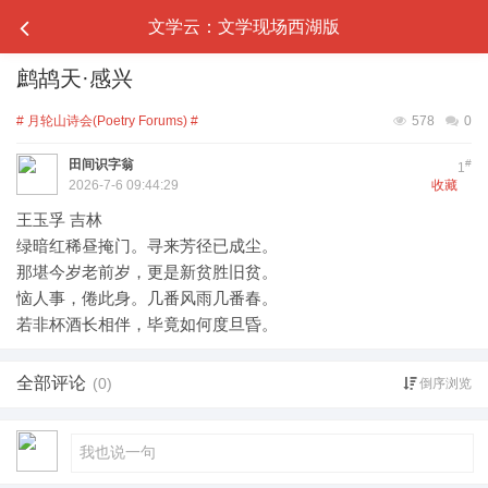
文学云：文学现场西湖版
鹧鸪天·感兴
# 月轮山诗会(Poetry Forums) #
578
0
田间识字翁
#
1
2026-7-6 09:44:29
收藏
王玉孚 吉林
绿暗红稀昼掩门。寻来芳径已成尘。
那堪今岁老前岁，更是新贫胜旧贫。
恼人事，倦此身。几番风雨几番春。
若非杯酒长相伴，毕竟如何度旦昏。
全部评论
(0)
倒序浏览