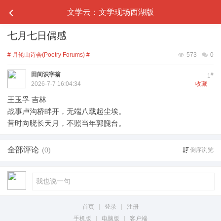
文学云：文学现场西湖版
七月七日偶感
# 月轮山诗会(Poetry Forums) #
573
0
田间识字翁
#
1
2026-7-7 16:04:34
收藏
王玉孚 吉林
战事卢沟桥畔开，无端八载起尘埃。
昔时向晓长天月，不照当年郭隗台。
全部评论
(0)
倒序浏览
首页
|
登录
|
注册
手机版
|
电脑版
|
客户端