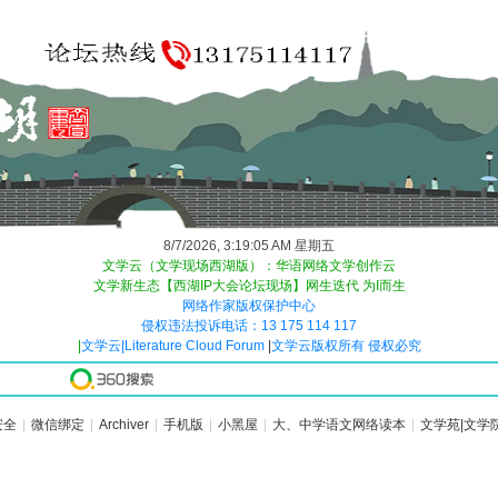
8/7/2026, 3:19:06 AM 星期五
文学云（文学现场西湖版）：华语网络文学创作云
文学新生态【西湖IP大会论坛现场】网生迭代 为I而生
网络作家版权保护中心
侵权违法投诉电话：13 175 114 117
|
文学云|Literature Cloud Forum
|
文学云版权所有 侵权必究
安全
|
微信绑定
|
Archiver
|
手机版
|
小黑屋
|
大、中学语文网络读本
|
文学苑|文学