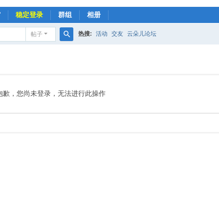
馆
稳定登录
群组
相册
热搜:
活动
交友
云朵儿论坛
帖子
搜
索
抱歉，您尚未登录，无法进行此操作