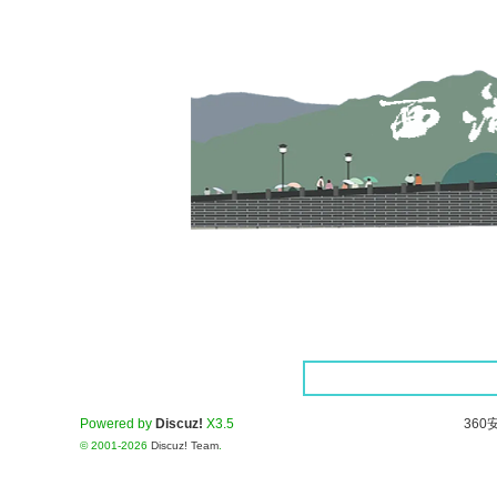
Powered by
Discuz!
X3.5
360
© 2001-2026
Discuz! Team
.