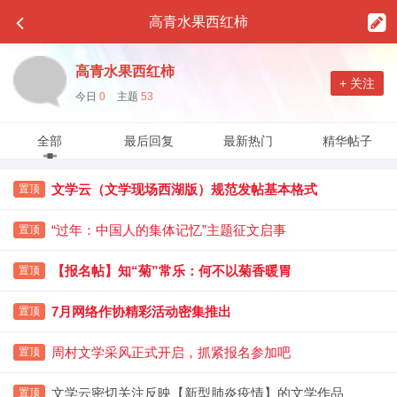
高青水果西红柿
高青水果西红柿
+ 关注
今日
0
主题
53
全部
最后回复
最新热门
精华帖子
文学云（文学现场西湖版）规范发帖基本格式
置顶
“过年：中国人的集体记忆”主题征文启事
置顶
【报名帖】知“菊”常乐：何不以菊香暖胃
置顶
7月网络作协精彩活动密集推出
置顶
周村文学采风正式开启，抓紧报名参加吧
置顶
文学云密切关注反映【新型肺炎疫情】的文学作品
置顶