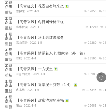
加载
【高青征文】花香自有蜂来恋
点击
陈柳来
2021-1-9
19856
13
重新
加载
【高青采风】冬日园绿柿子红
点击
春华秋实
2021-1-11
12215
7
重新
加载
【高青采风】沃土果红映寒冬
点击
高山流云
2021-1-5
22280
18
重新
加载
【高青采风】情系花东 扎根家乡（外一首）
点击
彩蝶
2021-1-4
23596
20
重新
加载
【高青采风】一方沃土
点击
有缘的荒草
2021-1-3
93988
30
重新
加载
【高青采风】近享泥土芬芳（1-4）
点击
巩本勇
2021-1-6
115345
31
重新
加载
【高青采风】甜蜜浇灌的幸福
点击
张磊
2021-1-4
19683
13
重新