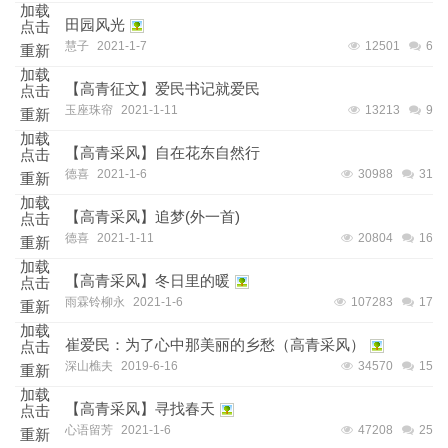
加载
田园风光
点击
慧子
2021-1-7
12501
6
重新
加载
【高青征文】爱民书记就爱民
点击
玉座珠帘
2021-1-11
13213
9
重新
加载
【高青采风】自在花东自然行
点击
德喜
2021-1-6
30988
31
重新
加载
【高青采风】追梦(外一首)
点击
德喜
2021-1-11
20804
16
重新
加载
【高青采风】冬日里的暖
点击
雨霖铃柳永
2021-1-6
107283
17
重新
加载
崔爱民：为了心中那美丽的乡愁（高青采风）
点击
深山樵夫
2019-6-16
34570
15
重新
加载
【高青采风】寻找春天
点击
心语留芳
2021-1-6
47208
25
重新