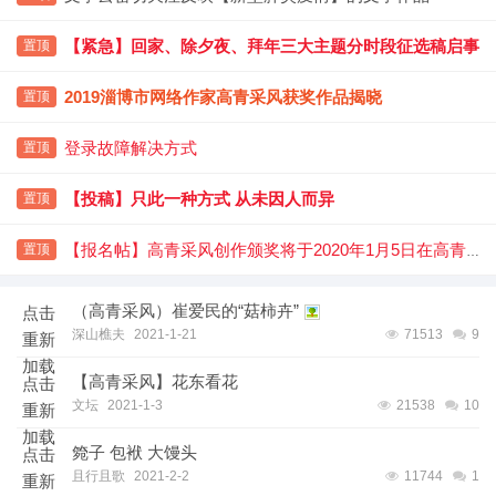
【紧急】回家、除夕夜、拜年三大主题分时段征选稿启事
置顶
2019淄博市网络作家高青采风获奖作品揭晓
置顶
登录故障解决方式
置顶
【投稿】只此一种方式 从未因人而异
置顶
【报名帖】高青采风创作颁奖将于2020年1月5日在高青举办
置顶
（高青采风）崔爱民的“菇柿卉”
点击
深山樵夫
2021-1-21
71513
9
重新
加载
【高青采风】花东看花
点击
文坛
2021-1-3
21538
10
重新
加载
箢子 包袱 大馒头
点击
且行且歌
2021-2-2
11744
1
重新