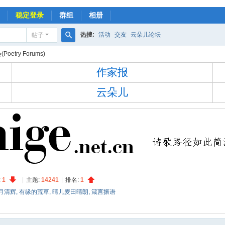
稳定登录
群组
相册
热搜:
活动
交友
云朵儿论坛
帖子
搜
oetry Forums)
索
作家报
云朵儿
:
1
|
主题:
14241
|
排名:
1
月清辉
,
有缘的荒草
,
晴儿麦田晴朗
,
箴言振语