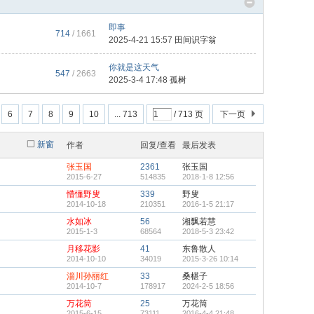
即事
714
/ 1661
2025-4-21 15:57
田间识字翁
你就是这天气
547
/ 2663
2025-3-4 17:48
孤树
6
7
8
9
10
... 713
/ 713 页
下一页
新窗
作者
回复/查看
最后发表
张玉国
2361
张玉国
2015-6-27
514835
2018-1-8 12:56
懵懂野叟
339
野叟
2014-10-18
210351
2016-1-5 21:17
水如冰
56
湘飘若慧
2015-1-3
68564
2018-5-3 23:42
月移花影
41
东鲁散人
2014-10-10
34019
2015-3-26 10:14
淄川孙丽红
33
桑椹子
2014-10-7
178917
2024-2-5 18:56
万花筒
25
万花筒
2015-6-15
73111
2016-4-4 21:48