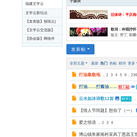
子版块
场
学纪念馆】
福建文学云
文学云新玩法
旧体诗：平仄格
【发表版】报纸云|
歌词：吟唱抒怀
云副刊|非投稿区只
【文学云交流版】
版主:
劳丁
,
彩蝶
发作品目录
西湖IP大会论坛现
【协会版】网络作
场:网文江湖
家协会直通车
发新帖
全部主题
最新
热门
热帖
精华
更多
打油集散地
...
2
3
4
5
6
..
23
打油……打酱油……
云水如冰诗歌12首
...
精华1
【情人节同题】想你了（一）
爱之悟语
...
2
3
4
博山镇朱家南村采风丁恩昌王