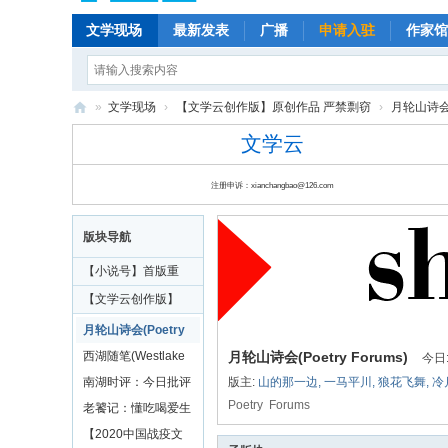
文学现场
最新发表
广播
申请入驻
作家馆
»
文学现场
›
【文学云创作版】原创作品 严禁剽窃
›
月轮山诗会(P
文
文学云
学
注册申诉：xianchangbao@126.com
云
|
版块导航
云
【小说号】首版重
朵
磅
【文学云创作版】
儿
原创作品 严禁剽窃
月轮山诗会(Poetry
|
Forums)
西湖随笔(Westlake
月轮山诗会(Poetry Forums)
今日
文
Forum)
南湖时评：今日批评
版主:
山的那一边
,
一马平川
,
狼花飞舞
,
冷
学
Poetry Forums
家
老饕记：懂吃喝爱生
现
活
【2020中国战疫文