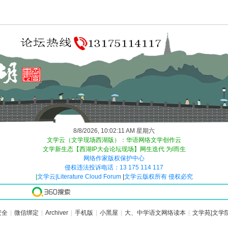
8/8/2026, 10:02:11 AM 星期六
文学云（文学现场西湖版）：华语网络文学创作云
文学新生态【西湖IP大会论坛现场】网生迭代 为I而生
网络作家版权保护中心
侵权违法投诉电话：13 175 114 117
|
文学云|Literature Cloud Forum
|
文学云版权所有 侵权必究
安全
|
微信绑定
|
Archiver
|
手机版
|
小黑屋
|
大、中学语文网络读本
|
文学苑|文学