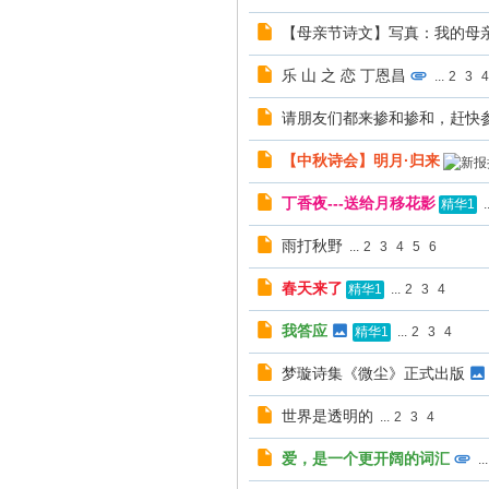
【母亲节诗文】写真：我的母
乐 山 之 恋 丁恩昌
...
2
3
4
请朋友们都来掺和掺和，赶快
【中秋诗会】明月·归来
丁香夜---送给月移花影
..
精华1
雨打秋野
...
2
3
4
5
6
春天来了
...
2
3
4
精华1
我答应
...
2
3
4
精华1
梦璇诗集《微尘》正式出版
世界是透明的
...
2
3
4
爱，是一个更开阔的词汇
...