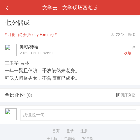
文学云：文学现场西湖版
七夕偶成
# 月轮山诗会(Poetry Forums) #
2248
0
田间识字翁
#
1
2025-8-30 09:49:31
收藏
王玉孚 吉林
一年一聚且休嗔，千岁依然未老身。
可叹人间俗男女，不曾满百已成尘。
全部评论
(0)
倒序浏览
首页
|
登录
|
注册
手机版
|
电脑版
|
客户端