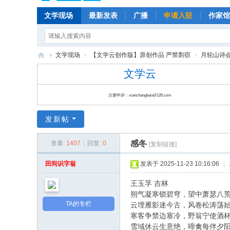
文学现场
最新发表
广播
申请入驻
作家馆
»
文学现场
›
【文学云创作版】原创作品 严禁剽窃
›
月轮山诗会(P
文
文学云
学
注册申诉：xianchangbao@126.com
云
|
发新帖
云
感冬
查看:
1407
|
回复:
0
朵
[复制链接]
儿
田间识字翁
发表于 2025-11-23 10:16:06
|
|
王玉孚 吉林
文
朔气凝寒锁碧穹，望中萧瑟八
学
TA的专栏
云埋雁影迷今古，风卷松涛荡
寒客争禁边塞冷，野翁宁使酒
现
雪域休云生意绝，啼禽每伴夕