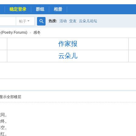
稳定登录
群组
相册
热搜:
活动
交友
云朵儿论坛
帖子
搜
oetry Forums)
›
感冬
索
作家报
云朵儿
显示全部楼层
荒同。
始终。
杯空。
阳红。