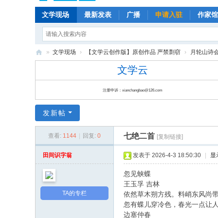
文学现场
最新发表
广播
申请入驻
作家馆
»
文学现场
›
【文学云创作版】原创作品 严禁剽窃
›
月轮山诗会(P
文
文学云
学
注册申诉：xianchangbao@126.com
云
|
发新帖
云
七绝二首
查看:
1144
|
回复:
0
朵
[复制链接]
儿
田间识字翁
发表于 2026-4-3 18:50:30
|
显
|
忽见蛱蝶
文
王玉孚 吉林
学
TA的专栏
依然草木朔方残。料峭东风尚
忽有蝶儿穿冷色，春光一点让
现
边塞仲春