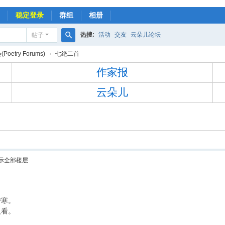
稳定登录
群组
相册
热搜:
活动
交友
云朵儿论坛
帖子
搜
oetry Forums)
›
七绝二首
索
作家报
云朵儿
示全部楼层
带寒。
人看。