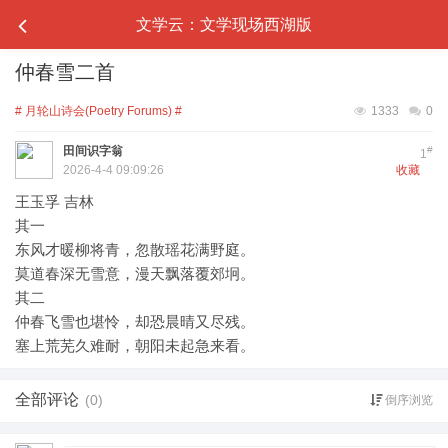
文学云：文学现场西湖版
仲春雪二首
# 月轮山诗会(Poetry Forums) #
1333
0
田间识字翁
#
1
2026-4-4 09:09:26
收藏
王玉孚 吉林
其一
东风才暖柳将青，忽散瑶花满野庭。
莫道春深无雪意，漫天飘落覆郊坰。
其二
仲春飞雪也堪怜，却恐晨晴又尽残。
塞上荒芜久难耐，朝阳未起急来看。
全部评论
(0)
倒序浏览