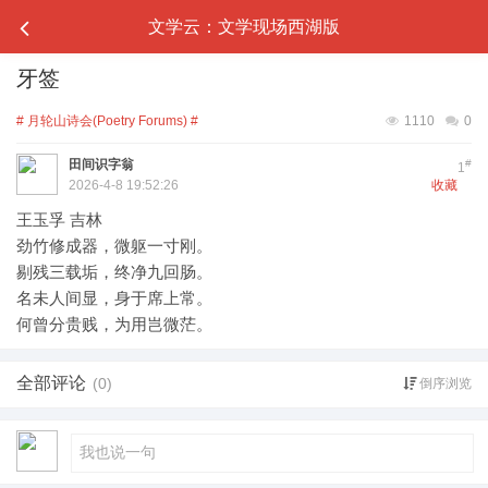
文学云：文学现场西湖版
牙签
# 月轮山诗会(Poetry Forums) #
1110
0
田间识字翁
#
1
2026-4-8 19:52:26
收藏
王玉孚 吉林
劲竹修成器，微躯一寸刚。
剔残三载垢，终净九回肠。
名未人间显，身于席上常。
何曾分贵贱，为用岂微茫。
全部评论
(0)
倒序浏览