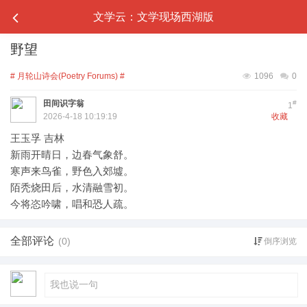
文学云：文学现场西湖版
野望
# 月轮山诗会(Poetry Forums) #
1096
0
田间识字翁
#
1
2026-4-18 10:19:19
收藏
王玉孚 吉林
新雨开晴日，边春气象舒。
寒声来鸟雀，野色入郊墟。
陌秃烧田后，水清融雪初。
今将恣吟啸，唱和恐人疏。
全部评论
(0)
倒序浏览