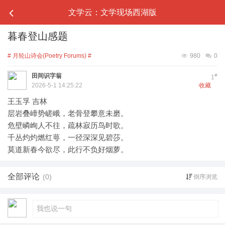
文学云：文学现场西湖版
暮春登山感题
# 月轮山诗会(Poetry Forums) #
980
0
田间识字翁
#
1
2026-5-1 14:25:22
收藏
王玉孚 吉林
层岩叠嶂势嵯峨，老骨登攀意未磨。
危壁嶙峋人不往，疏林寂历鸟时歌。
千丛灼灼燃红萼，一径深深见碧莎。
莫道新春今欲尽，此行不负好烟萝。
全部评论
(0)
倒序浏览