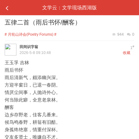
文学云：文学现场西湖版
五律二首（雨后书怀/酬客）
# 月轮山诗会(Poetry Forums) #
944
0
田间识字翁
#
1
2026-5-8 09:10:48
收藏
王玉孚 吉林
雨后书怀
雨后清新气，颇添幽兴深。
方迎半窗日，已退一春阴。
情厌尘间事，人抛诗外心。
何当除此癖，全意老泉林。
酬客
边乡存野老，佳客几番来。
候鸟鸣春野，耕翁有旧醅。
身孤终绝塞，情重付深杯。
交友多贤士，唯嫌自不才。