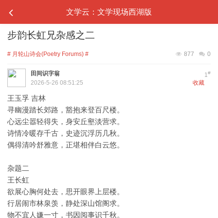
文学云：文学现场西湖版
步韵长虹兄杂感之二
# 月轮山诗会(Poetry Forums) #
877
0
田间识字翁
#
1
2026-5-26 08:51:25
收藏
王玉孚 吉林
寻幽漫踏长郊路，豁抱来登百尺楼。
心远尘嚣轻得失，身安丘壑淡营求。
诗情冷暖存千古，史迹沉浮历几秋。
偶得清吟舒雅意，正堪相伴白云悠。
杂题二
王长虹
欲展心胸何处去，思开眼界上层楼。
行居闹市林泉羡，静处深山馆阁求。
物不宜人嫌一寸，书因阅事识千秋。