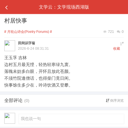
文学云：文学现场西湖版
村居快事
# 月轮山诗会(Poetry Forums) #
721
0
田间识字翁
#
1
2026-6-24 08:31:31
收藏
王玉孚 吉林
边村五月最无悭，轻热轻寒绿九寰。
落魄未妨多白眼，开怀且放此苍颜。
不须竹院逢僧话，也得柴门竟日闲。
快事馀生多少在，吟诗饮酒又登攀。
全部评论
(0)
倒序浏览