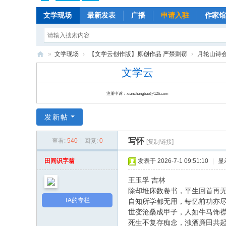
文学现场
最新发表
广播
申请入驻
作家馆
»
文学现场
›
【文学云创作版】原创作品 严禁剽窃
›
月轮山诗会(P
文
文学云
学
注册申诉：xianchangbao@126.com
云
|
发新帖
云
写怀
查看:
540
|
回复:
0
朵
[复制链接]
儿
田间识字翁
发表于 2026-7-1 09:51:10
|
显
|
王玉孚 吉林
文
除却堆床数卷书，平生回首再
学
TA的专栏
自知所学都无用，每忆前功亦
世变沧桑成甲子，人如牛马饰
现
死生不复存痴念，浊酒廉田共