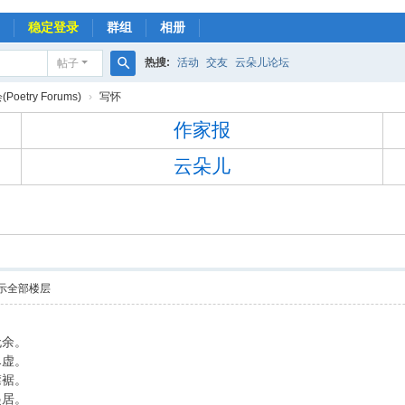
稳定登录
群组
相册
热搜:
活动
交友
云朵儿论坛
帖子
搜
oetry Forums)
›
写怀
索
作家报
云朵儿
示全部楼层
无余。
尽虚。
襟裾。
起居。