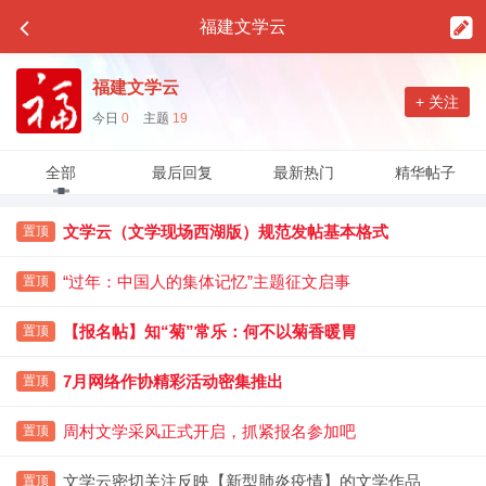
福建文学云
福建文学云
+ 关注
今日
0
主题
19
全部
最后回复
最新热门
精华帖子
文学云（文学现场西湖版）规范发帖基本格式
置顶
“过年：中国人的集体记忆”主题征文启事
置顶
【报名帖】知“菊”常乐：何不以菊香暖胃
置顶
7月网络作协精彩活动密集推出
置顶
周村文学采风正式开启，抓紧报名参加吧
置顶
文学云密切关注反映【新型肺炎疫情】的文学作品
置顶