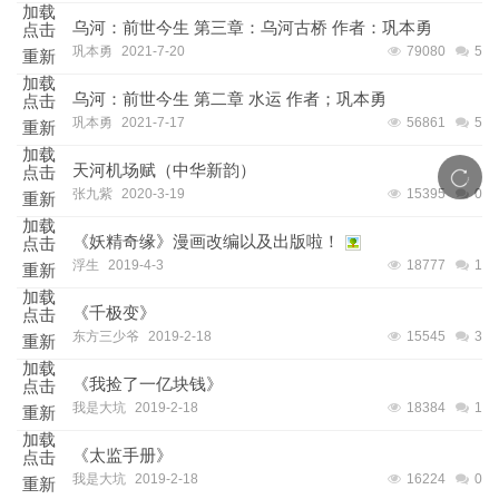
加载
乌河：前世今生 第三章：乌河古桥 作者：巩本勇
点击
巩本勇
2021-7-20
79080
5
重新
加载
乌河：前世今生 第二章 水运 作者；巩本勇
点击
巩本勇
2021-7-17
56861
5
重新
加载
天河机场赋（中华新韵）
点击
张九紫
2020-3-19
15395
0
重新
加载
《妖精奇缘》漫画改编以及出版啦！
点击
浮生
2019-4-3
18777
1
重新
加载
《千极变》
点击
东方三少爷
2019-2-18
15545
3
重新
加载
《我捡了一亿块钱》
点击
我是大坑
2019-2-18
18384
1
重新
加载
《太监手册》
点击
我是大坑
2019-2-18
16224
0
重新