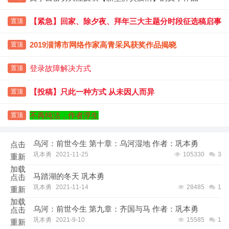
【紧急】回家、除夕夜、拜年三大主题分时段征选稿启事
置顶
2019淄博市网络作家高青采风获奖作品揭晓
置顶
登录故障解决方式
置顶
【投稿】只此一种方式 从未因人而异
置顶
不再纯洁，作者浮生
置顶
乌河：前世今生 第十章：乌河湿地 作者：巩本勇
点击
巩本勇
2021-11-25
105330
3
重新
加载
马踏湖的冬天 巩本勇
点击
巩本勇
2021-11-14
28485
1
重新
加载
乌河：前世今生 第九章：齐国与马 作者：巩本勇
点击
巩本勇
2021-9-10
15585
1
重新